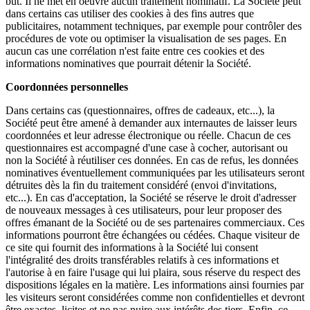
but. Il ne met en oeuvre aucun traitement nominatif. La Société peut
dans certains cas utiliser des cookies à des fins autres que
publicitaires, notamment techniques, par exemple pour contrôler des
procédures de vote ou optimiser la visualisation de ses pages. En
aucun cas une corrélation n'est faite entre ces cookies et des
informations nominatives que pourrait détenir la Société.
Coordonnées personnelles
Dans certains cas (questionnaires, offres de cadeaux, etc...), la
Société peut être amené à demander aux internautes de laisser leurs
coordonnées et leur adresse électronique ou réelle. Chacun de ces
questionnaires est accompagné d'une case à cocher, autorisant ou
non la Société à réutiliser ces données. En cas de refus, les données
nominatives éventuellement communiquées par les utilisateurs seront
détruites dès la fin du traitement considéré (envoi d'invitations,
etc...). En cas d'acceptation, la Société se réserve le droit d'adresser
de nouveaux messages à ces utilisateurs, pour leur proposer des
offres émanant de la Société ou de ses partenaires commerciaux. Ces
informations pourront être échangées ou cédées. Chaque visiteur de
ce site qui fournit des informations à la Société lui consent
l'intégralité des droits transférables relatifs à ces informations et
l'autorise à en faire l'usage qui lui plaira, sous réserve du respect des
dispositions légales en la matière. Les informations ainsi fournies par
les visiteurs seront considérées comme non confidentielles et devront
être exactes, licites et ne pas nuire aux intérêts des tiers. Enfin, ce