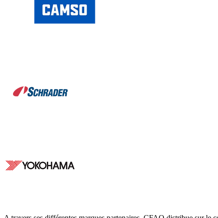
A travers ses différentes marques partenaires, CFAO distribue sur le c